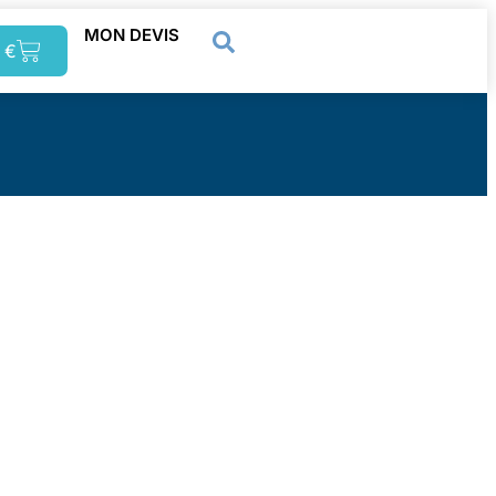
MON DEVIS
0
€