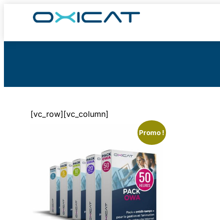
[vc_row][vc_column]
Promo !